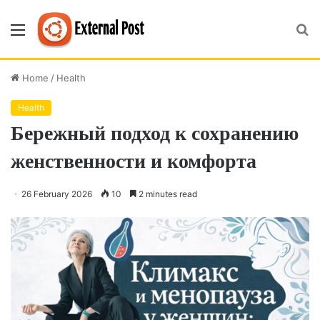
Menu
S
fo
Home
/
Health
Health
Бережный подход к сохранению
женственности и комфорта
26 February 2026
10
2 minutes read