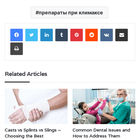
препараты при климаксе
LinkedIn
Tumblr
Pinterest
Reddit
VKontakte
Share via Email
Print
Related Articles
Casts vs Splints vs Slings –
Common Dental Issues and
Choosing the Best
How to Address Them